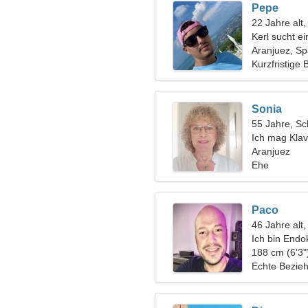
Pepe
22 Jahre alt
Kerl sucht e
Aranjuez, Sp
Kurzfristige
Sonia
55 Jahre, Sc
Ich mag Kla
Aranjuez
Ehe
Paco
46 Jahre alt,
Ich bin Endo
aufrichtige F
188 cm (6'3"
Echte Bezie