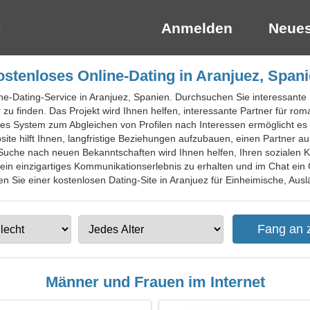
Anmelden
Neues
stenloses Online-Dating in Aranjuez, Span
ine-Dating-Service in Aranjuez, Spanien. Durchsuchen Sie interessante
 finden. Das Projekt wird Ihnen helfen, interessante Partner für rom
les System zum Abgleichen von Profilen nach Interessen ermöglicht e
ite hilft Ihnen, langfristige Beziehungen aufzubauen, einen Partner a
che nach neuen Bekanntschaften wird Ihnen helfen, Ihren sozialen Krei
 ein einzigartiges Kommunikationserlebnis zu erhalten und im Chat ein
 Sie einer kostenlosen Dating-Site in Aranjuez für Einheimische, Auslä
Männer und Frauen im Internet