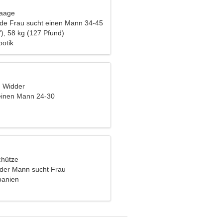
Waage
nde Frau sucht einen Mann 34-45
), 58 kg (127 Pfund)
otik
, Widder
einen Mann 24-30
chütze
nder Mann sucht Frau
panien