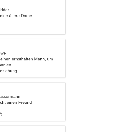
idder
eine ältere Dame
öwe
 einen ernsthaften Mann, um
u tanzen
panien
Beziehung
Wassermann
cht einen Freund
t