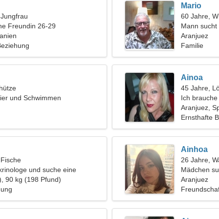
Mario
, Jungfrau
60 Jahre, W
ine Freundin 26-29
Mann sucht 
anien
Aranjuez
 Beziehung
Familie
Ainoa
hütze
45 Jahre, L
vier und Schwimmen
Ich brauche
zusammen z
Aranjuez, S
Ernsthafte 
Ainhoa
 Fische
26 Jahre, 
krinologe und suche eine
Mädchen su
rau
), 90 kg (198 Pfund)
Aranjuez
hung
Freundschaf