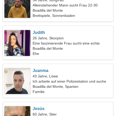
34 Jahre, Jungfrau
Alleinstehender Mann sucht Frau 22-30
Boadilla del Monte
Brettspiele, Sonnenbaden
Judith
26 Jahre, Skorpion
Eine faszinierende Frau sucht eine echte
Beziehung
Boadilla del Monte
Ehe
Juanma
43 Jahre, Löwe
Ich arbeite auf einer Polizeistation und suche
eine qualifizierte Frau
Boadilla del Monte, Spanien
Familie
Jesús
60 Jahre, Stier