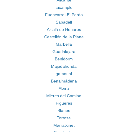
Alicante
Eixample
Fuencarral-El Pardo
Sabadell
Alcalá de Henares
Castellón de la Plana
Marbella
Guadalajara
Benidorm
Majadahonda
gamonal
Benalmádena
Alzira
Mieres del Camino
Figueres
Blanes
Tortosa
Marratxinet