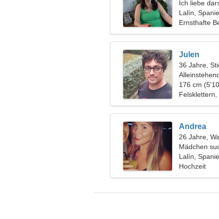
Ich liebe da
Snowboarde
Lalín, Spani
Ernsthafte B
Julen
36 Jahre, Sti
Alleinstehen
176 cm (5'10
Felsklettern,
Andrea
26 Jahre, W
Mädchen suc
Lalín, Spani
Hochzeit