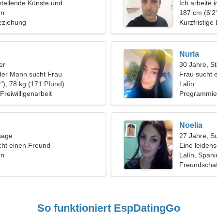
rstellende Künste und
Ich arbeite
n
en
brauche ein
187 cm (6'2"
eziehung
Kurzfristige
Nuria
er
30 Jahre, S
der Mann sucht Frau
Frau sucht 
"), 78 kg (171 Pfund)
Lalín
 Freiwilligenarbeit
Programmie
Noelia
aage
27 Jahre, S
ht einen Freund
Eine leidens
en
Liebesbezi
Lalín, Spani
Freundschaf
So funktioniert EspDatingGo