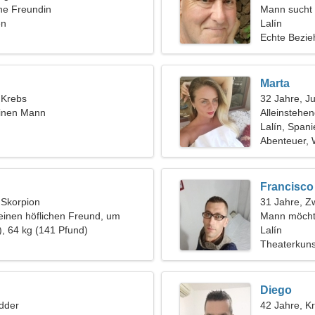
ine Freundin
Mann sucht 
en
Lalín
Echte Bezi
Marta
, Krebs
32 Jahre, J
einen Mann
Alleinstehe
Lalín, Spani
Abenteuer, 
Francisco
, Skorpion
31 Jahre, Zw
einen höflichen Freund, um
Mann möcht
 reisen
), 64 kg (141 Pfund)
Lalín
Theaterkuns
Diego
dder
42 Jahre, K