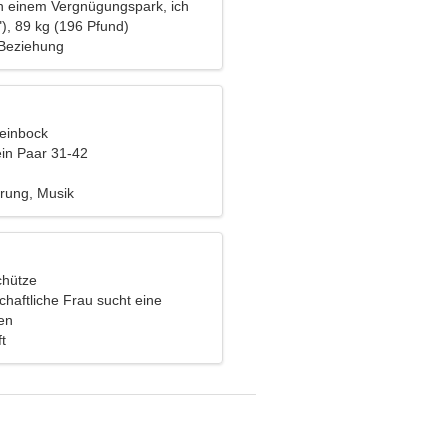
 in einem Vergnügungspark, ich
e erfahrene Frau
), 89 kg (196 Pfund)
 Beziehung
teinbock
ein Paar 31-42
rung, Musik
chütze
chaftliche Frau sucht eine
ehung
en
t