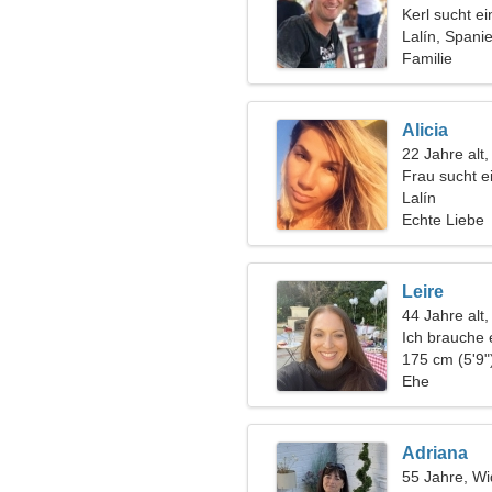
Kerl sucht e
Lalín, Spani
Familie
Alicia
22 Jahre alt
Frau sucht 
Lalín
Echte Liebe
Leire
44 Jahre alt
Ich brauche 
zusammen zu
175 cm (5'9"
Ehe
Adriana
55 Jahre, Wi