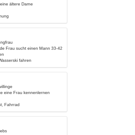
eine ältere Dame
ehung
ungfrau
nde Frau sucht einen Mann 33-42
en
Wasserski fahren
illinge
e eine Frau kennenlernen
t, Fahrrad
rebs