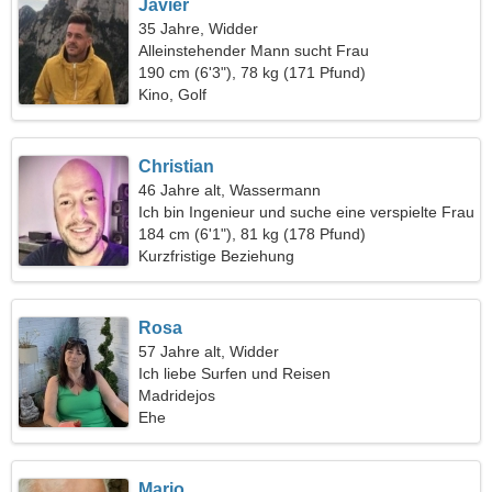
Javier
35 Jahre, Widder
Alleinstehender Mann sucht Frau
190 cm (6'3"), 78 kg (171 Pfund)
Kino, Golf
Christian
46 Jahre alt, Wassermann
Ich bin Ingenieur und suche eine verspielte Frau
184 cm (6'1"), 81 kg (178 Pfund)
Kurzfristige Beziehung
Rosa
57 Jahre alt, Widder
Ich liebe Surfen und Reisen
Madridejos
Ehe
Mario