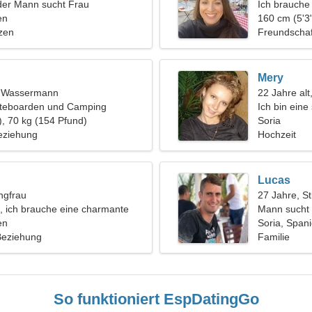
der Mann sucht Frau
Ich brauche
en
zusammen z
160 cm (5'3"
zen
Freundschaf
Mery
t, Wassermann
22 Jahre alt
kateboarden und Camping
Ich bin ein
), 70 kg (154 Pfund)
Soria
eziehung
Hochzeit
Lucas
ngfrau
27 Jahre, St
in, ich brauche eine charmante
Mann sucht
en
Soria, Span
 Beziehung
Familie
So funktioniert EspDatingGo