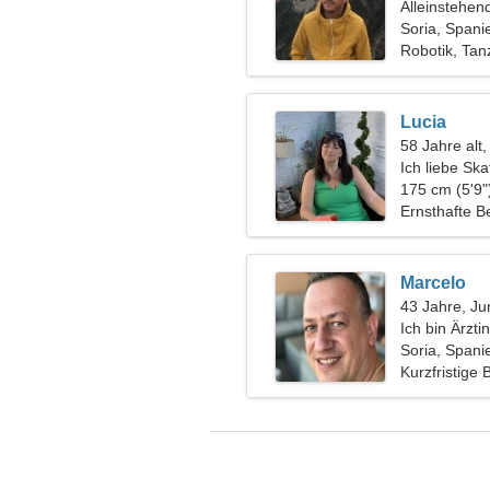
Alleinstehen
Soria, Spani
Robotik, Tan
Lucia
58 Jahre al
Ich liebe S
175 cm (5'9"
Ernsthafte B
Marcelo
43 Jahre, Ju
Ich bin Ärzt
Frau
Soria, Spani
Kurzfristige