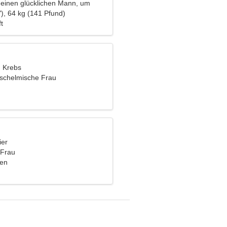
 einen glücklichen Mann, um
u tanzen
), 64 kg (141 Pfund)
t
, Krebs
e schelmische Frau
ier
 Frau
ien