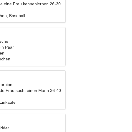
e eine Frau kennenlernen 26-30
en, Baseball
ische
ein Paar
ien
uchen
korpion
nde Frau sucht einen Mann 36-40
Einkäufe
idder