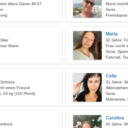
eine ältere Dame 48-57
Mann möcht
en
Soria
hung
Fremdsprach
Marta
 Stier
32 Jahre, F
einen Mann
Frau sucht 
Soria, Span
Fahrrad, Ta
Celia
, Schütze
31 Jahre, S
ht einen Freund
Alleinstehe
), 53 kg (116 Pfund)
Soria
Makramee, 
Carolina
einbock
42 Jahre, W