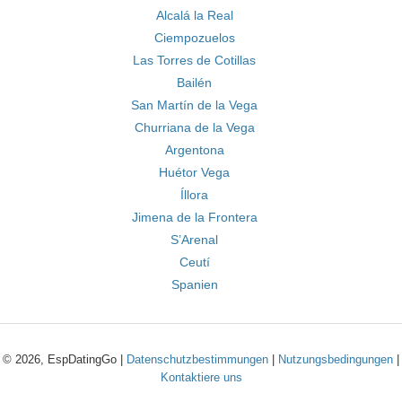
Alcalá la Real
Ciempozuelos
Las Torres de Cotillas
Bailén
San Martín de la Vega
Churriana de la Vega
Argentona
Huétor Vega
Íllora
Jimena de la Frontera
S’Arenal
Ceutí
Spanien
© 2026, EspDatingGo |
Datenschutzbestimmungen
|
Nutzungsbedingungen
|
Kontaktiere uns