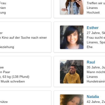
Frau
Treffen wir 
nien
Linares
hung
Hochzeit
Esther
er
27 Jahre, S
im Kino auf der Suche nach einer
Frau sucht 
n Frau
Linares, Sp
 Beziehung
Ehe
Raul
öwe
35 Jahre, J
in Paar
Mann möcht
), 63 kg (138 Pfund)
Linares
Musik schreiben
Hundetraini
Natalia
hütze
42 Jahre, Zw