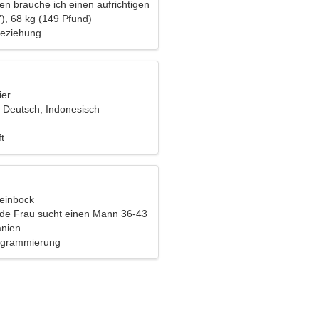
en brauche ich einen aufrichtigen
), 68 kg (149 Pfund)
Beziehung
ier
f Deutsch, Indonesisch
ren
t
teinbock
nde Frau sucht einen Mann 36-43
anien
ogrammierung