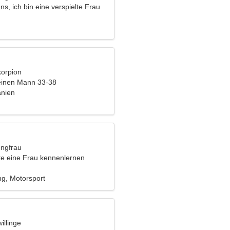
uns, ich bin eine verspielte Frau
korpion
einen Mann 33-38
anien
ungfrau
e eine Frau kennenlernen
ng, Motorsport
illinge