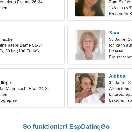
ht einen Freund 26-34
Zum Skifahr
nien
Freund
175 cm (5'9"
Ernsthafte 
Sara
 Fische
56 Jahre, St
eine ältere Dame 51-54
Ich kann au
"), 89 kg (196 Pfund)
kommunizie
Linares
Freundschaf
Ainhoa
llinge
33 Jahre, S
der Mann sucht Frau 24-28
Alleinstehe
nien
Linares, Sp
eographie
Lektüre, Pr
So funktioniert EspDatingGo