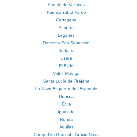
Puente de Vallecas
Fuencarral-El Pardo
Cartagena
Almería
Leganés
Donostia-San Sebastián
Badajoz
Usera
El Ejido
Vélez-Málaga
Santa Lucía de Tirajana
La Nova Esquerra de l'Eixample
Huesca
Écija
Igualada
Ronda
Águilas
Camp d'en Grassot i Gràcia Nova