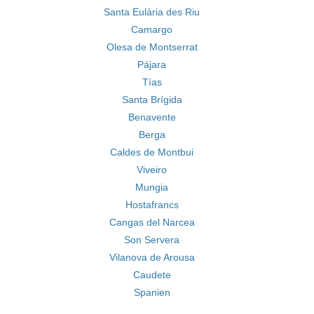
Santa Eulària des Riu
Camargo
Olesa de Montserrat
Pájara
Tías
Santa Brígida
Benavente
Berga
Caldes de Montbui
Viveiro
Mungia
Hostafrancs
Cangas del Narcea
Son Servera
Vilanova de Arousa
Caudete
Spanien