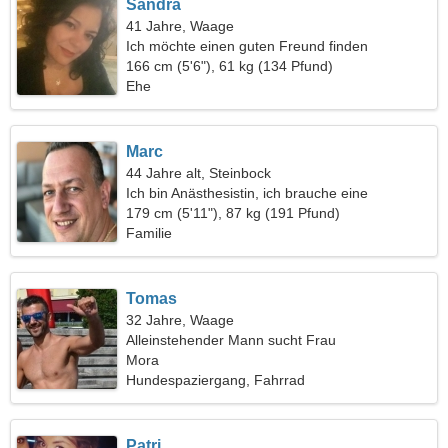
Sandra
41 Jahre, Waage
Ich möchte einen guten Freund finden
166 cm (5'6"), 61 kg (134 Pfund)
Ehe
Marc
44 Jahre alt, Steinbock
Ich bin Anästhesistin, ich brauche eine
charmante Frau
179 cm (5'11"), 87 kg (191 Pfund)
Familie
Tomas
32 Jahre, Waage
Alleinstehender Mann sucht Frau
Mora
Hundespaziergang, Fahrrad
Patri