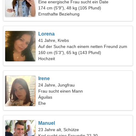
Eine energische Frau sucht ein Date
174 cm (5'9"), 48 kg (105 Pfund)
Ernsthafte Beziehung
Lorena
41 Jahre, Krebs
Auf der Suche nach einem netten Freund zum
Campen
160 cm (5'3"), 65 kg (143 Pfund)
Hochzeit
Irene
24 Jahre, Jungfrau
Frau sucht einen Mann
Águilas
Ehe
Manuel
23 Jahre alt, Schütze
Kerl sucht eine Freundin 22-30