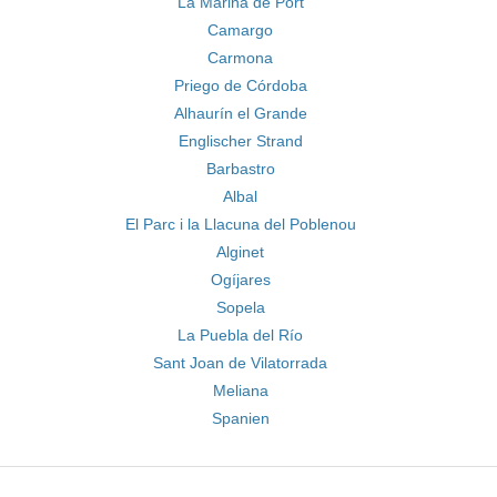
La Marina de Port
Camargo
Carmona
Priego de Córdoba
Alhaurín el Grande
Englischer Strand
Barbastro
Albal
El Parc i la Llacuna del Poblenou
Alginet
Ogíjares
Sopela
La Puebla del Río
Sant Joan de Vilatorrada
Meliana
Spanien