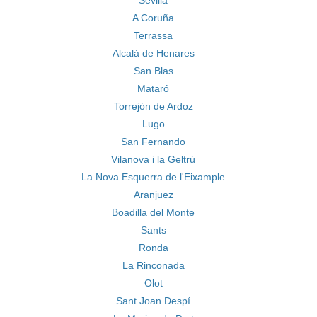
Sevilla
A Coruña
Terrassa
Alcalá de Henares
San Blas
Mataró
Torrejón de Ardoz
Lugo
San Fernando
Vilanova i la Geltrú
La Nova Esquerra de l'Eixample
Aranjuez
Boadilla del Monte
Sants
Ronda
La Rinconada
Olot
Sant Joan Despí