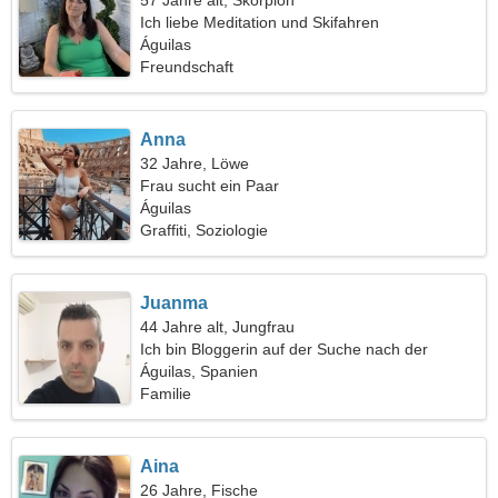
57 Jahre alt, Skorpion
Ich liebe Meditation und Skifahren
Águilas
Freundschaft
Anna
32 Jahre, Löwe
Frau sucht ein Paar
Águilas
Graffiti, Soziologie
Juanma
44 Jahre alt, Jungfrau
Ich bin Bloggerin auf der Suche nach der
perfekten Frau
Águilas, Spanien
Familie
Aina
26 Jahre, Fische