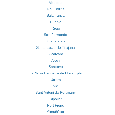
Albacete
Nou Barris
Salamanca
Huelva
Reus
San Fernando
Guadalajara
Santa Lucía de Tirajana
Vicálvaro
Alcoy
Santutxu
La Nova Esquerra de l'Eixample
Utrera
Vic
Sant Antoni de Portmany
Ripollet
Fort Pienc
Almuñécar