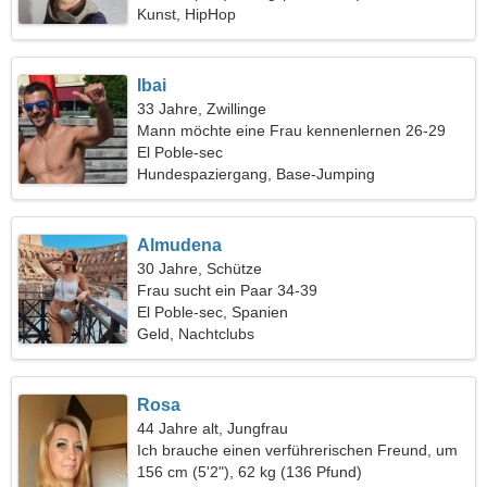
Kunst, HipHop
Ibai
33 Jahre, Zwillinge
Mann möchte eine Frau kennenlernen 26-29
El Poble-sec
Hundespaziergang, Base-Jumping
Almudena
30 Jahre, Schütze
Frau sucht ein Paar 34-39
El Poble-sec, Spanien
Geld, Nachtclubs
Rosa
44 Jahre alt, Jungfrau
Ich brauche einen verführerischen Freund, um
zusammen zu kochen
156 cm (5'2"), 62 kg (136 Pfund)